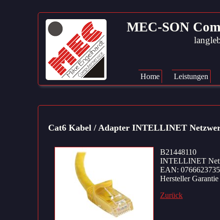
MEC-SON Compute
langleb
Navigation
überspringen
Home
Leistungen
Cat6 Kabel / Adapter INTELLINET Netzwer
B21448110
INTELLINET Netzwe
EAN: 0766623735
Hersteller Garantie
Zurück