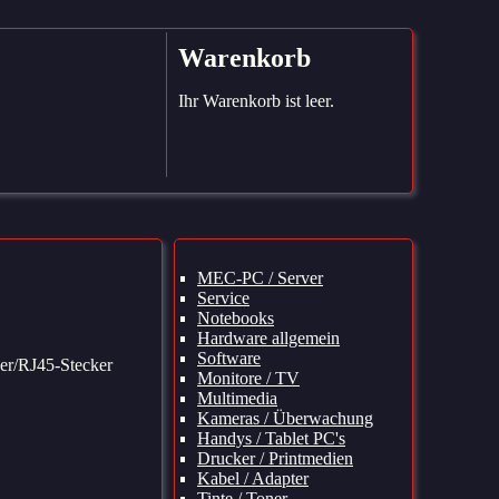
Warenkorb
Ihr Warenkorb ist leer.
Navigation
MEC-PC / Server
überspringen
Service
Notebooks
Hardware allgemein
Software
er/RJ45-Stecker
Monitore / TV
Multimedia
Kameras / Überwachung
Handys / Tablet PC's
Drucker / Printmedien
Kabel / Adapter
Tinte / Toner