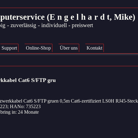
rservice (E n g e l h a r d t, Mike)
ig - zuverlässig - individuell - preiswert
Support
Online-Shop
Über uns
Kontakt
kkabel Cat6 S/FTP gru
rkkabel Cat6 S/FTP gruen 0,5m Cat6-zertifiziert LS0H RJ45-Steck
223; HANo: 735223
 bring in: 24 Monate