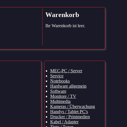
Warenkorb
Ihr Warenkorb ist leer.
Navigation
MEC-PC / Server
überspringen
Service
Notebooks
Hardware allgemein
Software
Monitore / TV
Multimedia
Kameras / Überwachung
Handys / Tablet PC's
Drucker / Printmedien
Kabel / Adapter
Tinte / Toner