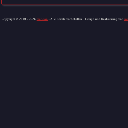
Copyright © 2010 - 2026
mec-son
- Alle Rechte vorbehalten. | Design und Realisierung von
me