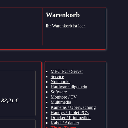
Warenkorb
Ihr Warenkorb ist leer.
Navigation
MEC-PC / Server
überspringen
Service
Notebooks
Hardware allgemein
Software
Monitore / TV
82,21
€
Multimedia
Kameras / Überwachung
Handys / Tablet PC's
Drucker / Printmedien
Kabel / Adapter
Tinte / Toner