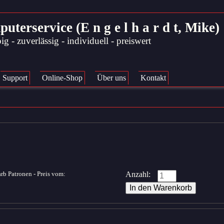
rservice (E n g e l h a r d t, Mike)
ig - zuverlässig - individuell - preiswert
Support
Online-Shop
Über uns
Kontakt
b Patronen - Preis vom:
Anzahl: