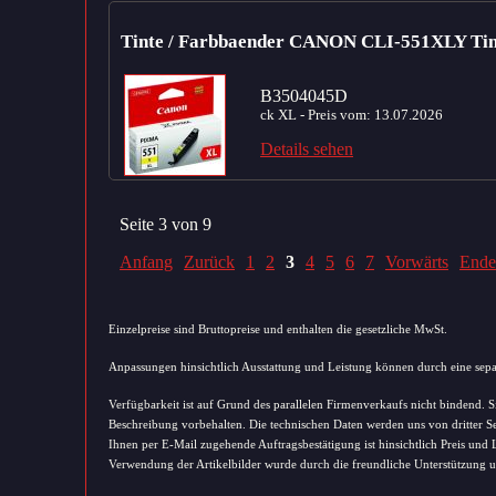
Tinte / Farbbaender CANON CLI-551XLY Tint
B3504045D
ck XL - Preis vom: 13.07.2026
Details sehen
Seite 3 von 9
Anfang
Zurück
1
2
3
4
5
6
7
Vorwärts
Ende
Einzelpreise sind Bruttopreise und enthalten die gesetzliche MwSt.
Anpassungen hinsichtlich Ausstattung und Leistung können durch eine separ
Verfügbarkeit ist auf Grund des parallelen Firmenverkaufs nicht bindend. S
Beschreibung vorbehalten. Die technischen Daten werden uns von dritter Se
Ihnen per E-Mail zugehende Auftragsbestätigung ist hinsichtlich Preis und 
Verwendung der Artikelbilder wurde durch die freundliche Unterstützung u